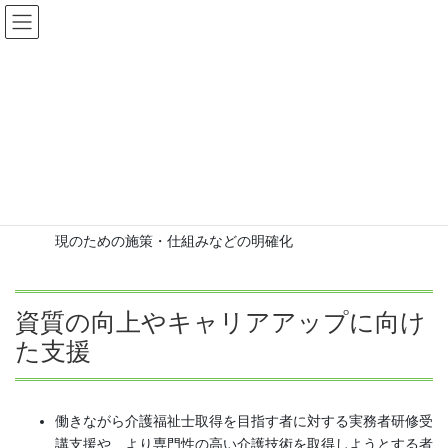
コ
ナ
ン
ビ
テ
ゲ
賃金改善以外で取り組んでいる処遇改善の内容
ン
ー
ツ
シ
に
ョ
移
ン
入職促進に向けた取組
動
に
移
動
法人や事業所の経営理念やケア方針・人材育成方針、その実
現のための施策・仕組みなどの明確化
資質の向上やキャリアアップに向け
た支援
働きながら介護福祉士取得を目指す者に対する実務者研修受
講支援や、より専門性の高い介護技術を取得しようとする者