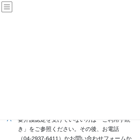
コ
ナ
ン
ビ
テ
ゲ
ン
ー
ツ
シ
よくあるご質問
に
ョ
移
ン
動
に
移
HOME
よくあるご質問
動
よくあるご質問をまとめましたので、こちらをご確
認の上お問い合わせください。
利用したいのですが、どうすればいいですか？
要介護認定を受けていない方は「ご利用手続
き」をご参照ください。その後、お電話
（04‐2937‐6411）かお問い合わせフォームか