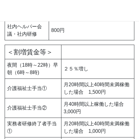
当日キャンセル
となった業務の労働時間×１００分
料
の６０
社内ヘルパー会
800円
議・社内研修
＜割増賃金等＞
夜間（18時～22時）早
２５％増し
朝（6時～8時)
月20時間以上40時間未満稼働
介護福祉士手当①
した場合 1,500円
月40時間以上稼働した場合
介護福祉士手当②
3,000円
実務者研修終了者手当
月20時間以上40時間未満稼働
①
した場合 1,000円