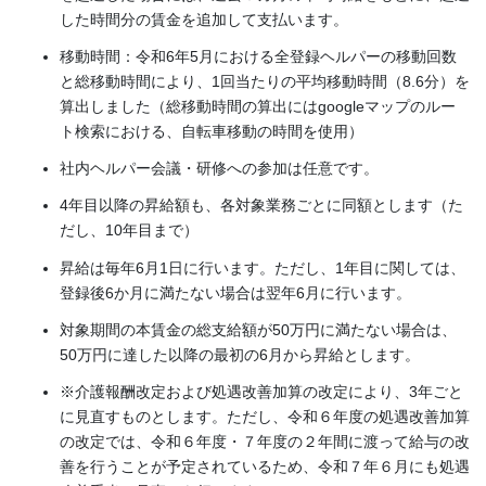
した時間分の賃金を追加して支払います。
移動時間：令和6年5月における全登録ヘルパーの移動回数
と総移動時間により、1回当たりの平均移動時間（8.6分）を
算出しました（総移動時間の算出にはgoogleマップのルー
ト検索における、自転車移動の時間を使用）
社内ヘルパー会議・研修への参加は任意です。
4年目以降の昇給額も、各対象業務ごとに同額とします（た
だし、10年目まで）
昇給は毎年6月1日に行います。ただし、1年目に関しては、
登録後6か月に満たない場合は翌年6月に行います。
対象期間の本賃金の総支給額が50万円に満たない場合は、
50万円に達した以降の最初の6月から昇給とします。
※介護報酬改定および処遇改善加算の改定により、3年ごと
に見直すものとします。ただし、令和６年度の処遇改善加算
の改定では、令和６年度・７年度の２年間に渡って給与の改
善を行うことが予定されているため、令和７年６月にも処遇