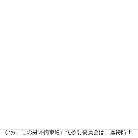
③ 利用者の思いをくみ取り、利用者の意向に沿っ
たサービスを提供し、個々に応じた丁寧な対応をす
る。
④ 利用者の安全を確保するため、利用者の自由
（身体的・精神的）を安易に妨げるような行動は行
わない。
２ 身体的拘束等適正化のための組織体制
次の取り組みを継続的に実施し、身体的拘束等適正
化のための体制を維持・強化する。
（1） 身体拘束適正化検討委員会の設置・運営
当事業所において身体拘束適正化を目指すための取
り組み等の確認・改善を検討するため、身体拘束適
正化検討委員会を設置する。
なお、この身体拘束適正化検討委員会は、虐待防止