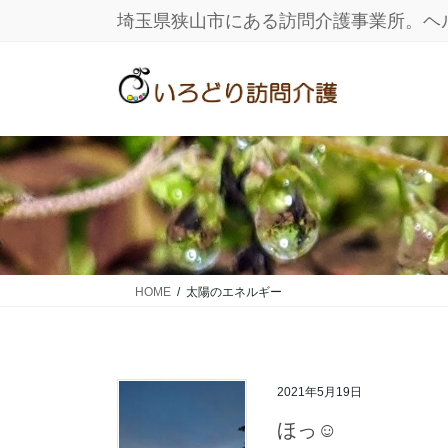
コ
ナ
埼玉県狭山市にある訪問介護事業所。ヘ
ン
ビ
テ
ゲ
ン
ー
ツ
シ
に
ョ
移
ン
動
に
移
動
HOME
太陽のエネルギー
2021年5月19日
ほっ☺