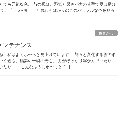
とても元気な色。 昔の私は、湿気と暑さが大の苦手で夏は動け
で、「The☀️夏！」と言わんばかりのこのパワフルな色を見る
色さがし
メンテナンス
ね。私はよくボ〜っと見上げています。 刻々と変化する雲の形
いく色も、稲妻の一瞬の光も。 月がぽっかり浮かんでいたり、
いたり… こんなふうにボ〜っと […]