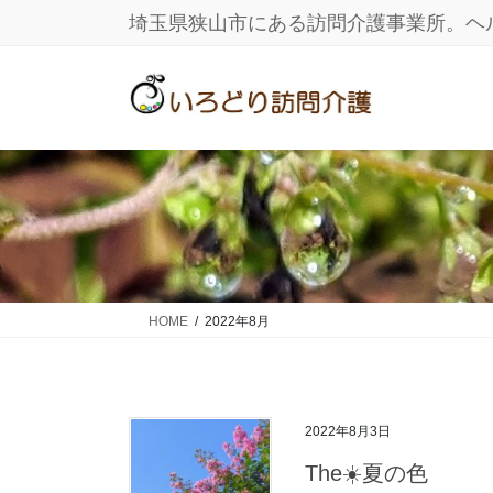
コ
ナ
埼玉県狭山市にある訪問介護事業所。ヘ
ン
ビ
テ
ゲ
ン
ー
ツ
シ
に
ョ
移
ン
動
に
移
動
HOME
2022年8月
2022年8月3日
The☀️夏の色