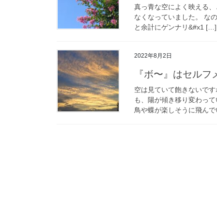
真っ青な空によく映える、
なくなっていました。 なの
と余計にゲンナリ&#x1 […]
2022年8月2日
『ボ〜』はセルフ
空は見ていて飽きないです
も、陽が傾き移り変わって
鳥や蝶が楽しそうに飛んで