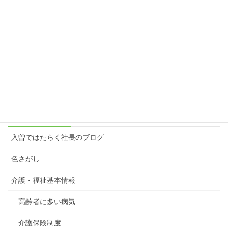
こっち、行ってみよっかな♪
2024年1月28日
楽しむ原動力＝想像力
2023年3月6日
カテゴリー
入曽ではたらく社長のブログ
色さがし
介護・福祉基本情報
高齢者に多い病気
介護保険制度