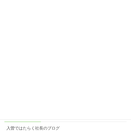
2024年2月25日
『生きてる』って感じ
2024年2月23日
こっち、行ってみよっかな♪
2024年1月28日
楽しむ原動力＝想像力
2023年3月6日
カテゴリー
入曽ではたらく社長のブログ