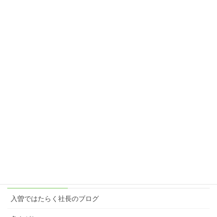
『生きてる』って感じ
2024年2月23日
こっち、行ってみよっかな♪
2024年1月28日
楽しむ原動力＝想像力
2023年3月6日
カテゴリー
入曽ではたらく社長のブログ