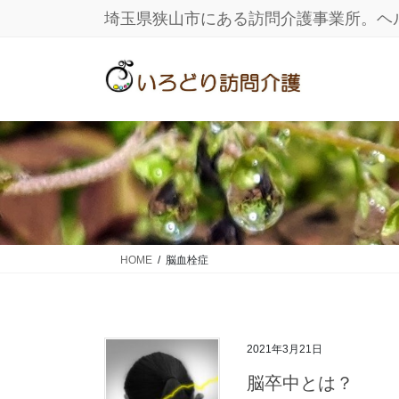
コ
ナ
埼玉県狭山市にある訪問介護事業所。ヘ
ン
ビ
テ
ゲ
ン
ー
ツ
シ
に
ョ
移
ン
動
に
移
動
HOME
脳血栓症
2021年3月21日
脳卒中とは？