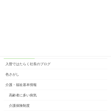
こっち、行ってみよっかな♪
2024年1月28日
楽しむ原動力＝想像力
2023年3月6日
カテゴリー
入曽ではたらく社長のブログ
色さがし
介護・福祉基本情報
高齢者に多い病気
介護保険制度