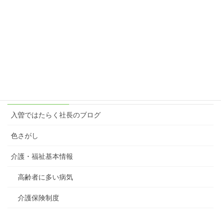
2024年1月28日
楽しむ原動力＝想像力
2023年3月6日
カテゴリー
入曽ではたらく社長のブログ
色さがし
介護・福祉基本情報
高齢者に多い病気
介護保険制度